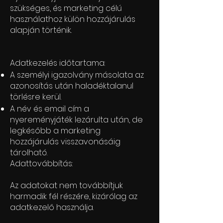
szükséges, és marketing célú
használathoz külön hozzájárulás
alapján történik.
Adatkezelés időtartama:
A személyi igazolvány másolata az
azonosítás után haladéktalanul
törlésre kerül.
A név és email cím a
nyereményjáték lezárulta után, de
legkésőbb a marketing
hozzájárulás visszavonásáig
tárolható.
Adattovábbítás:
Az adatokat nem továbbítjuk
harmadik fél részére, kizárólag az
adatkezelő használja.