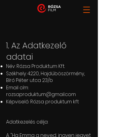
1. Az Adatkezelő
adatai
Név: Rózsa Produktum Kft.
Székhely: 4220, Hajdúböszörmény,
Bíró Péter utca 23/b
Email cím:
rozsaproduktum@gmail.com
Képviselő: Rózsa produktum kft
Adatkezelés célja:
A "Ha Emma a neved, ingyen jegyet