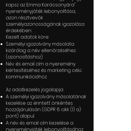
kapsz az Emma Karácsonyára"
nyereményjáték lebonyolítása,
azon résztvevők
személyazonosságának igazolása
érdekében.
Kezelt adatok köre:
Személyi igazolvány másolata
kizárólag a név ellenőrzéséhez
(azonosításhoz).
Név és email cím a nyeremény
kiértesítéséhez és marketing célú
kommunikációhoz.
Az adatkezelés jogalapja:
A személyi igazolvány másolatának
kezelése az érintett önkéntes
hozzájárulásán (GDPR 6. cikk (1) a)
pont) alapul.
A név és email cím kezelése a
nyereményjáték lebonyolításához