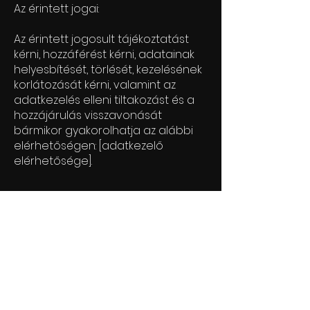
Az érintett jogai:
Az érintett jogosult tájékoztatást
kérni, hozzáférést kérni, adatainak
helyesbítését, törlését, kezelésének
korlátozását kérni, valamint az
adatkezelés elleni tiltakozást és a
hozzájárulás visszavonását
bármikor gyakorolhatja az alábbi
elérhetőségen: [adatkezelő
elérhetősége].
Adatbiztonság:
Az adatkezelő minden szükséges
technikai és szervezési intézkedést
megtesz a személyes adatok
védelme érdekében.