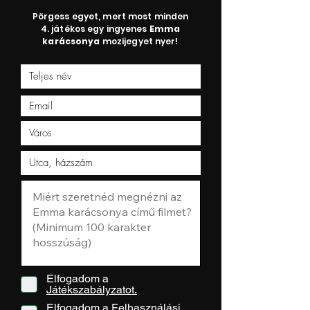
Pörgess egyet, mert most minden
4. játékos egy ingyenes
Emma
karácsonya
mozijegyet nyer!
Elfogadom a
Játékszabályzatot.
Elfogadom a
Felhasználási