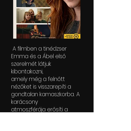
A filmben a tinédzser
Emma és a Ábel első
szerelmét látjuk
kibontakozni,
amely még a felnőtt
nézőket is visszarepíti a
gondtalan kamaszkorba. A
karácsony
atmoszférája erősíti a
családi film műfaj
jellegzetes, szerethető